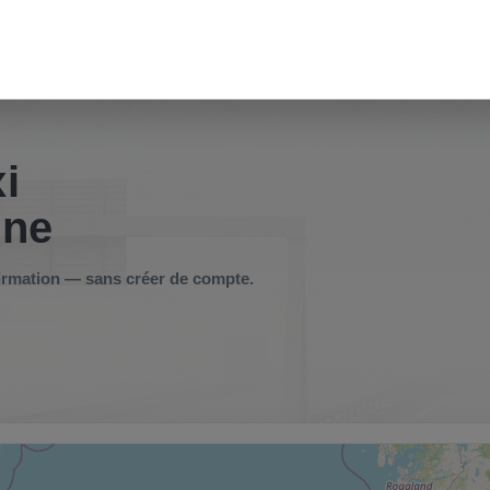
i
gne
onfirmation — sans créer de compte.