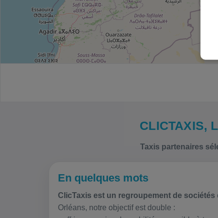
CLICTAXIS,
Taxis partenaires sél
En quelques mots
ClicTaxis est un regroupement de sociétés 
Orléans, notre objectif est double :