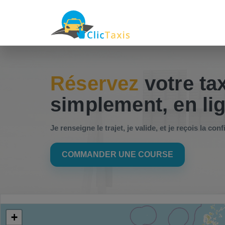
Réservez
votre tax
simplement, en li
Je renseigne le trajet, je valide, et je reçois la c
COMMANDER UNE COURSE
+