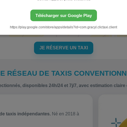
Télécharger sur Google Play
https://play.google.com/store/apps/details?id=com.gracyl.clictaxi.client
JE RÉSERVE UN TAXI
 LE RÉSEAU DE TAXIS CONVENTIONN
ectionnés, disponibles 24h/24 et 7j/7, avec estimation claire 
de taxis indépendantes.
Né en 2018 à